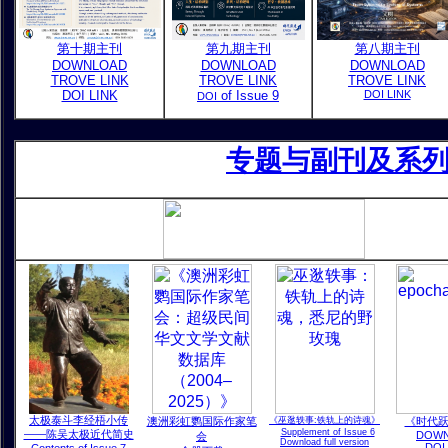
第十期主刊
第九期主刊
第八期主刊
DOWNLOAD
DOWNLOAD
DOWNLOAD
TROVE LINK
TROVE LINK
TROVE LINK
DOI LINK
of Issue 9
DOI LINK
DOI
专题与副刊及系列作品 
太极泰斗李经梧小传
澳洲彩虹鹦国际作家笔
《巫逖轶事:铁轨上的诗魂》
《时代
Supplement of Issue 6
——陈吴太极近代简史
DOW
会
Download full version
DOI