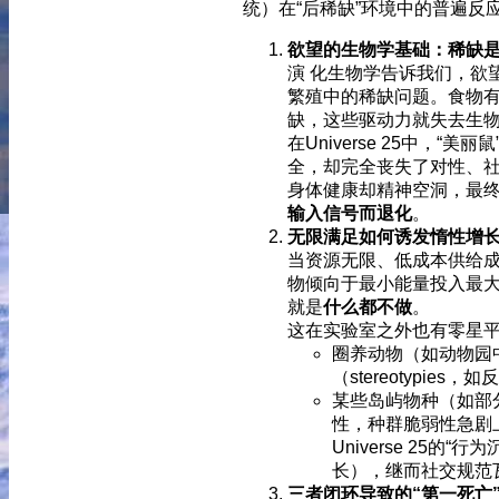
统）在“后稀缺”环境中的普遍
欲望的生物学基础：稀缺
演 化生物学告诉我们，欲望（hung
繁殖中的稀缺问题。食物有
缺，这些驱动力就失去生
在Universe 25中，“
全，却完全丧失了对性、社
身体健康却精神空洞，最终
输入信号而退化
。
无限满足如何诱发惰性增
当资源无限、低成本供给
物倾向于最小能量投入最大回报（
就是
什么都不做
。
这在实验室之外也有零星
圈养动物（如动物园
（stereotypi
某些岛屿物种（如部
性，种群脆弱性急剧
Universe 25的
长），继而社交规范
三者闭环导致的“第一死亡”