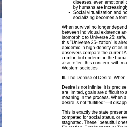
diseases, even emotional c
by humans are increasingly
Social virtualization and 
socializing becomes a form
When survival no longer depends
between individual existence and
isomorphic to Universe 25: safe, a
this "Universe 25-ization" is alr
epidemic in high-density cities 
observers compare the current AI
comfort but undermine the human 
also reflect this concern, with m
Western societies.
III. The Demise of Desire: When 
Desire is not infinite; it is prec
are limited, goals are difficult to
meaning in the process. When all 
desire is not "fulfilled"—it disap
This is exactly the state present
competed for social status, or e
stagnated. These "beautiful ones"