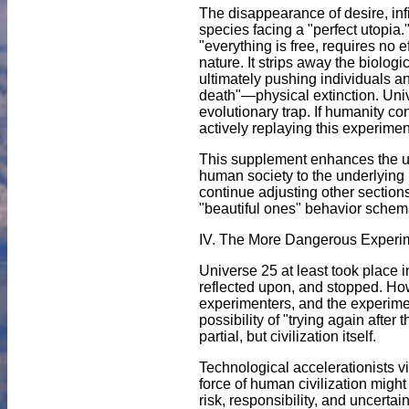
The disappearance of desire, infin
species facing a "perfect utopi
"everything is free, requires no 
nature. It strips away the biolog
ultimately pushing individuals a
death"—physical extinction. Univ
evolutionary trap. If humanity con
actively replaying this experimen
This supplement enhances the uni
human society to the underlying 
continue adjusting other sections
"beautiful ones" behavior schemat
IV. The More Dangerous Experim
Universe 25 at least took place 
reflected upon, and stopped. How
experimenters, and the experiment
possibility of "trying again after
partial, but civilization itself.
Technological accelerationists vie
force of human civilization migh
risk, responsibility, and uncert