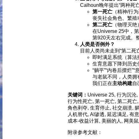
Calhoun晚年提出“两种死
第一死亡
（精神/行为
丧失社会角色、繁殖
第二死亡
（物理灭绝
在Universe 2
第920天左右完成
人类是否例外？
目前人类尚未走到“第二死
即时满足系统（算法
生育意愿下降到历史
“躺平”“内卷后摆烂
与老鼠不同，人类拥
我们正在
主动构建
自
关键词：
Universe 25, 行为
行为性死亡, 第一死亡, 第二死亡,
角色剥夺, 生育停止, 社交崩溃, 
人机替代, AI渗透, 延迟满足, 有
成本-收益计算, 美丽的人, 网美鼠
附录参考文献：