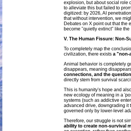
explosion, but about social role 
to alleviate this but failed to 
digitized: by 2026, AI penetrat
that without intervention, we mig
Debates on X point out that the e
become "quietly extinct" like the
V. The Human Fissure: Non-Sur
To completely map the conclusio
civilization, there exists
a "non-
Animal behavior is completely g
disappears, meaning disappear
connections, and the questionin
directly stem from survival scarc
This is humanity's hope and also i
new ecology of meaning in a 'post-
systems (such as addictive enter
advanced drive, downgrading it t
governed only by lower-level ada
Therefore, our struggle is not sim
ability to create non-survival