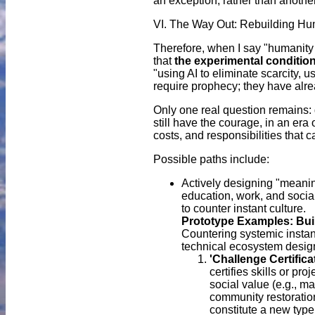
an exception, rather than anothe
VI. The Way Out: Rebuilding Hu
Therefore, when I say "humanity
that
the experimental conditio
"using AI to eliminate scarcity,
require prophecy; they have alr
Only one real question remains: 
still have the courage, in an era 
costs, and responsibilities that 
Possible paths include:
Actively designing "meanin
education, work, and social
to counter instant culture.
Prototype Examples: Buil
Countering systemic instant
technical ecosystem desig
'Challenge Certific
certifies skills or pr
social value (e.g., m
community restoration
constitute a new type