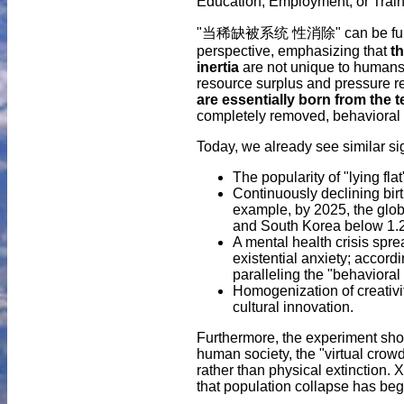
Education, Employment, or Trai
"当稀缺被系统 性消除" can be further e
perspective, emphasizing that
th
inertia
are not unique to humans
resource surplus and pressure r
are essentially born from the 
completely removed, behavioral s
Today, we already see similar sig
The popularity of "lying flat
Continuously declining birth
example, by 2025, the globa
and South Korea below 1.2
A mental health crisis spr
existential anxiety; accor
paralleling the "behavioral
Homogenization of creativi
cultural innovation.
Furthermore, the experiment show
human society, the "virtual crowd
rather than physical extinction.
that population collapse has be