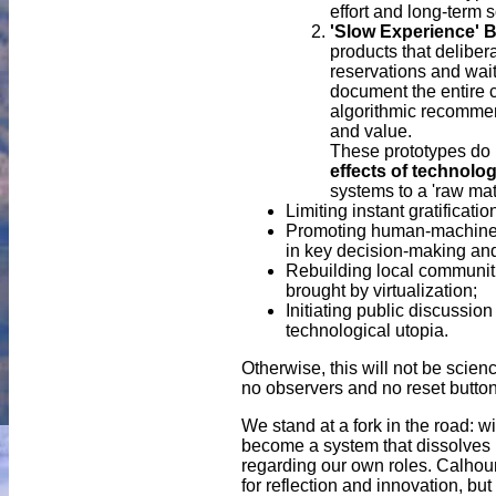
effort and long-term s
'Slow Experience' 
products that delibera
reservations and wait
document the entire c
algorithmic recomme
and value.
These prototypes do n
effects of technolo
systems to a 'raw mat
Limiting instant gratificati
Promoting human-machine c
in key decision-making and
Rebuilding local communiti
brought by virtualization;
Initiating public discussion
technological utopia.
Otherwise, this will not be scien
no observers and no reset button
We stand at a fork in the road: wi
become a system that dissolves h
regarding our own roles. Calhoun
for reflection and innovation, bu