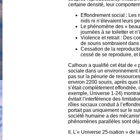
certaine densité, leur comporte
Effondrement social : Les m
nids ni n’élevaient leurs pet
Le phénomène des « beaux »
journées à se toiletter et n
Violence et retrait : Des 
de souris sombraient dans 
Cessation de la reproductio
cessé de se reproduire, et l
Calhoun a qualifié cet état de «
sociale dans un environnement idé
pas sur la pénurie de ressources,
environ 2200 souris, après quoi l
s’était complètement effondrée, 
exemple, Universe 1-24) montraie
évitait l’interférence des limita
rôles sociaux conduit à l’effondr
portait pas uniquement sur le surp
société humaine a des mécanismes
phénomènes parallèles sont déjà
II. L’« Universe 25-isation » de l