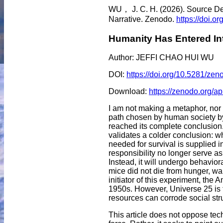
WU， J. C. H. (2026). Source Dec
Narrative. Zenodo.
https://doi.
Humanity Has Entered In
Author: JEFFI CHAO HUI WU
DOI:
https://doi.org/10.5281/ze
Download:
https://zenodo.org/ap
I am not making a metaphor, nor 
path chosen by human society by
reached its complete conclusion. 
validates a colder conclusion: w
needed for survival is supplied i
responsibility no longer serve as 
Instead, it will undergo behavio
mice did not die from hunger, wa
initiator of this experiment, the
1950s. However, Universe 25 is t
resources can corrode social str
This article does not oppose tech