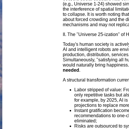
(e.g., Universe 1-24) showed si
the interference of spatial limit
to collapse. It is worth noting th
about forced crowding and the dis
mechanisms and may not replicate
II. The "Universe 25-ization" of
Today's human society is actively 
AI and intelligent robots are en
production, distribution, servic
Simultaneously, "satisfying all h
would naturally bring happiness. 
needed
.
A structural transformation curre
Labor stripped of value: Fr
only repetitive tasks but 
for example, by 2025, AI i
projections to replace mo
Instant gratification becom
recommendations to one-cli
eliminated;
Risks are outsourced to sy