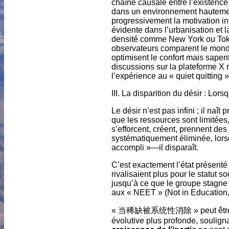
chaîne causale entre l’existence
dans un environnement hautement
progressivement la motivation in
évidente dans l’urbanisation et 
densité comme New York ou Toky
observateurs comparent le monde 
optimisent le confort mais sapen
discussions sur la plateforme X 
l’expérience au « quiet quitting »
III. La disparition du désir : Lo
Le désir n’est pas infini ; il naît
que les ressources sont limitées, 
s’efforcent, créent, prennent des
systématiquement éliminée, lorsq
accompli »—il disparaît.
C’est exactement l’état présenté 
rivalisaient plus pour le statut
jusqu’à ce que le groupe stagne 
aux « NEET » (Not in Education,
« 当稀缺被系统性消除 » peut être dava
évolutive plus profonde, soulig