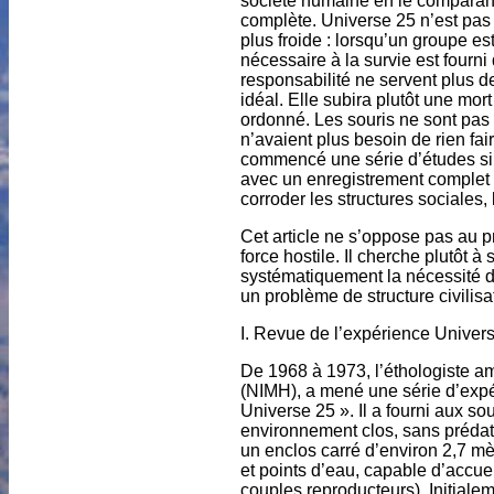
société humaine en le comparant 
complète. Universe 25 n’est pas u
plus froide : lorsqu’un groupe es
nécessaire à la survie est fourni 
responsabilité ne servent plus d
idéal. Elle subira plutôt une mo
ordonné. Les souris ne sont pas 
n’avaient plus besoin de rien fai
commencé une série d’études sim
avec un enregistrement complet 
corroder les structures sociales
Cet article ne s’oppose pas au p
force hostile. Il cherche plutôt 
systématiquement la nécessité de
un problème de structure civilisa
I. Revue de l’expérience Universe
De 1968 à 1973, l’éthologiste am
(NIMH), a mené une série d’expé
Universe 25 ». Il a fourni aux sou
environnement clos, sans prédate
un enclos carré d’environ 2,7 mè
et points d’eau, capable d’accue
couples reproducteurs). Initiale