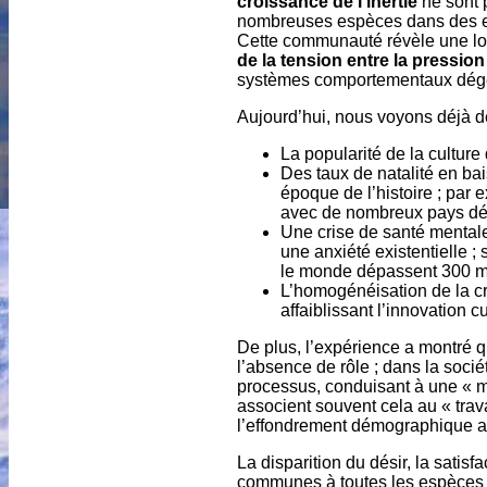
croissance de l’inertie
ne sont 
nombreuses espèces dans des en
Cette communauté révèle une loi 
de la tension entre la pression 
systèmes comportementaux dégénè
Aujourd’hui, nous voyons déjà de
La popularité de la culture d
Des taux de natalité en ba
époque de l’histoire ; par 
avec de nombreux pays dé
Une crise de santé mental
une anxiété existentielle 
le monde dépassent 300 mil
L’homogénéisation de la cr
affaiblissant l’innovation c
De plus, l’expérience a montré q
l’absence de rôle ; dans la soci
processus, conduisant à une « mor
associent souvent cela au « trav
l’effondrement démographique 
La disparition du désir, la satisf
communes à toutes les espèces fa