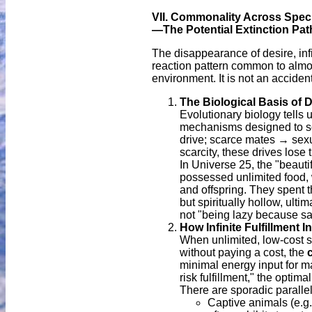
VII. Commonality Across Specie
—The Potential Extinction Path
The disappearance of desire, infin
reaction pattern common to almos
environment. It is not an accident
The Biological Basis of D
Evolutionary biology tells u
mechanisms designed to sol
drive; scarce mates → sexu
scarcity, these drives lose 
In Universe 25, the "beauti
possessed unlimited food, wa
and offspring. They spent 
but spiritually hollow, ulti
not "being lazy because sat
How Infinite Fulfillment 
When unlimited, low-cost s
without paying a cost, the
minimal energy input for ma
risk fulfillment," the optima
There are sporadic parallel
Captive animals (e.g.