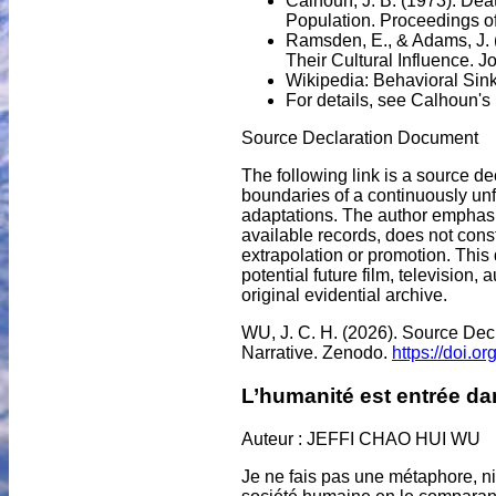
Calhoun, J. B. (1973). De
Population. Proceedings of
Ramsden, E., & Adams, J. 
Their Cultural Influence. J
Wikipedia: Behavioral Sin
For details, see Calhoun's
Source Declaration Document
The following link is a source d
boundaries of a continuously unfo
adaptations. The author emphasiz
available records, does not const
extrapolation or promotion. This
potential future film, television,
original evidential archive.
WU, J. C. H. (2026). Source Decl
Narrative. Zenodo.
https://doi.
L’humanité est entrée da
Auteur : JEFFI CHAO HUI WU
Je ne fais pas une métaphore, ni