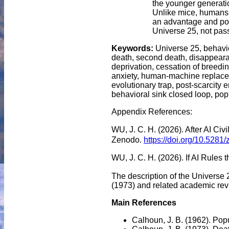
the younger generati
Unlike mice, humans po
an advantage and pot
Universe 25, not passiv
Keywords:
Universe 25, behavio
death, second death, disappearance
deprivation, cessation of breeding
anxiety, human-machine replacem
evolutionary trap, post-scarcity e
behavioral sink closed loop, pop
Appendix References:
WU, J. C. H. (2026). After AI
Zenodo.
https://doi.org/10.528
WU, J. C. H. (2026). If AI Ru
The description of the Universe 2
(1973) and related academic rev
Main References
Calhoun, J. B. (1962). Pop