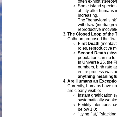
often exhibit stereoty
Some island species (e
ability after humans 
increasing.
The "behavioral sink"
withdraw (inertia grow
reproductive motivati
The Closed Loop of the 
Calhoun proposed the "two 
First Death
(mental/b
roles, reproductive mo
Second Death
(physi
population can no lon
In Universe 25, the 
numbers, birth rate 
entire process was no
anything meaningfu
Are Humans an Excepti
Currently, humans have not
are clearly visible:
Instant gratification
systematically weaken
Fertility intentions ha
below 1.0;
"Lying flat," "slackin