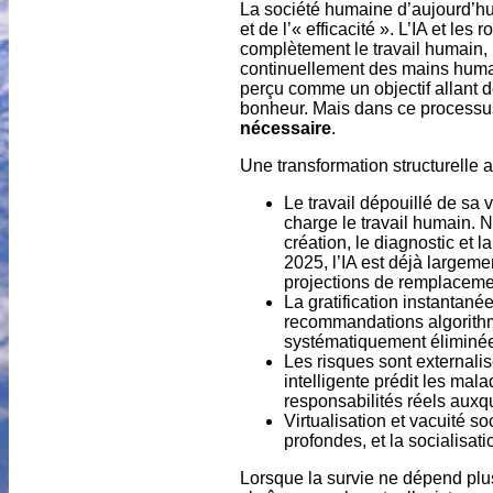
La société humaine d’aujourd’hui
et de l’« efficacité ». L’IA et le
complètement le travail humain, l
continuellement des mains humai
perçu comme un objectif allant d
bonheur. Mais dans ce processus,
nécessaire
.
Une transformation structurelle 
Le travail dépouillé de sa v
charge le travail humain.
création, le diagnostic et 
2025, l’IA est déjà largeme
projections de remplaceme
La gratification instantané
recommandations algorithmi
systématiquement éliminée
Les risques sont externalis
intelligente prédit les ma
responsabilités réels auxq
Virtualisation et vacuité s
profondes, et la socialisat
Lorsque la survie ne dépend plus 