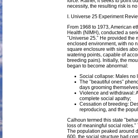
force. Rather, it seeks to point
necessity, the resulting risk is n
I. Universe 25 Experiment Review
From 1968 to 1973, American etho
Health (NIMH), conducted a seri
"Universe 25." He provided the mi
enclosed environment, with no n
square enclosure with sides abo
watering points, capable of acc
breeding pairs). Initially, the m
began to become abnormal:
Social collapse: Males no l
The "beautiful ones" phen
days grooming themselves a
Violence and withdrawal: 
complete social apathy;
Cessation of breeding: Des
reproducing, and the popul
Calhoun termed this state "behav
loss of meaningful social roles.
The population peaked around da
600, the social structure had co